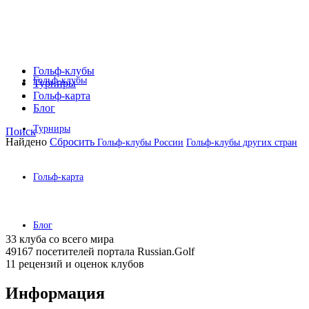
Гольф-клубы
Гольф-клубы
Турниры
Гольф-карта
Блог
Турниры
Поиск
Найдено
Сбросить
Гольф-клубы России
Гольф-клубы других стран
Гольф-карта
Блог
33 клуба
со всего мира
49167 посетителей
портала Russian.Golf
11 рецензий
и оценок клубов
Информация