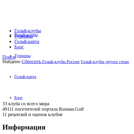
Гольф-клубы
Гольф-клубы
Турниры
Гольф-карта
Блог
Турниры
Поиск
Найдено
Сбросить
Гольф-клубы России
Гольф-клубы других стран
Гольф-карта
Блог
33 клуба
со всего мира
49111 посетителей
портала Russian.Golf
11 рецензий
и оценок клубов
Информация