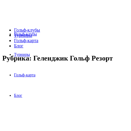
Гольф-клубы
Гольф-клубы
Турниры
Гольф-карта
Блог
Турниры
Рубрика:
Геленджик Гольф Резорт
Гольф-карта
Блог